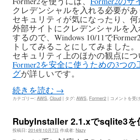
Former2を使うには、
Former2の
クレデンシャルを入れる必要があ
セキュリティが気になったり、何
外部サイトにクレデンシャルを入
するので、Windows 10/11でForm
トしてみることにしてみました。
セキュリティ上のほかの観点につ
Former2を安全に使うための3つの
グ
が詳しいです。
続きを読む
→
Windows
カテゴリー:
AWS
,
Cloud
|
タグ:
AWS
,
Former2
|
コメントを受
10/11
で
Former2
RubyInstaller 2.1.xでsqlite
を
セ
投稿日:
2014年10月7日
作成者:
Nazy
ル