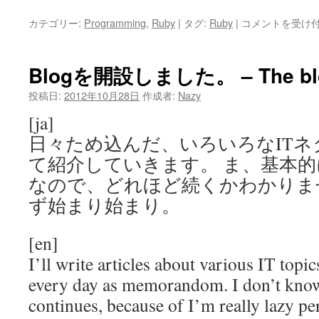
C/C++か
カテゴリー:
Programming
,
Ruby
|
タグ:
Ruby
|
コメントを受け
ら
文
字
Blogを開設しました。 – The blog 
列
リ
投稿日:
2012年10月28日
作成者:
Nazy
テ
[ja]
ラ
ル
日々ため込んだ、いろいろなITネ
を
て紹介していきます。 ま、基本
記
載
なので、どれほど続くかわかりま
の
ず始まり始まり。
ま
ま
取
[en]
り
I’ll write articles about various IT top
出
す
every day as memorandom. I don’t know
Ruby
continues, because of I’m really lazy per
コ