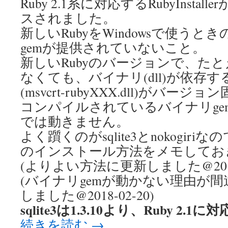
Ruby 2.1系に対応するRubyInstal
フ
ホ
スされました。
ス
新しいRubyをWindowsで使う
ト
す
gemが提供されていないこと。
る
新しいRubyのバージョンで、たと
は
なくても、バイナリ(dll)が依存す
(msvcrt-rubyXXX.dll)がバー
コンパイルされているバイナリgem
では動きません。
よく躓くのがsqlite3とnokogiriなの
のインストール方法をメモしてお
(よりよい方法に更新しました@2014-
(バイナリgemが動かない理由が
しました@2018-02-20)
sqlite3は1.3.10より、Ruby 2.
続きを読む
→