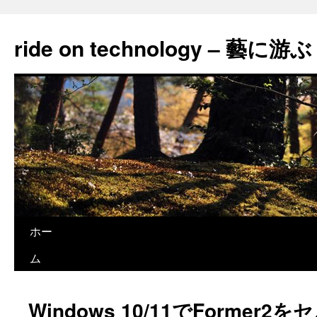
ride on technology – 藝に游ぶ
コ
ホー
ン
ム
テ
Windows 10/11でFormer
ン