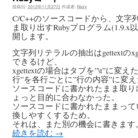
引
投稿日:
2012年11月27日
作成者:
Nazy
っ
越
C/C++のソースコードから、文
し
ま取り出すRubyプログラム(1.9.
て
き
開します。
た
は
文字列リテラルの抽出はgettextのxg
できるけど、
xgettextの場合はタブを”\t”に変
行”を各行ごとに”行の内容”に変
ソースコードに書かれたまま取り
ょっと目的に合わなかった。
ソースコードに書かれたままって
換しやすくするため。
それは、また別の機会に書きます
続きを読む
→