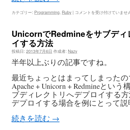
RubyInstaller
カテゴリー:
Programming
,
Ruby
|
コメントを受け付けていませ
2.1.x
で
sqlite3
UnicornでRedmineをサブ
を
イする方法
使
う
投稿日:
2013年7月6日
作成者:
Nazy
は
半年以上ぶりの記事ですね。
最近ちょっとはまってしまったの
Apache + Unicorn + Redmine
ブディレクトリへデプロイする方法を、
デプロイする場合を例にとって説
続きを読む
→