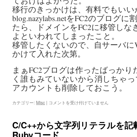
ておけばよかった。
編)
移行のきっかけは、有料でもいい
は
blog.nazylabs.netをFC2の
たら、ドメインをFC2に移管しな
よといわれてしまったこと。
移管したくないので、自サーバにWor
かけて入れた次第。
まぁFC2ブログは作ったばっかり
く誰もみていないから消しちゃっ
アカウントも削除しておこう。
FC2
カテゴリー:
Misc
|
コメントを受け付けていません
ブ
ロ
グ
C/C++から文字列リテラルを
か
Rubyコード
ら