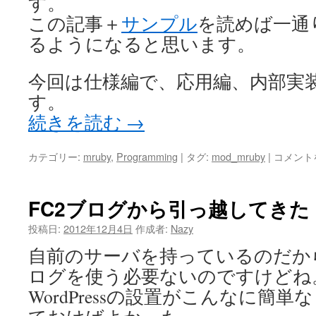
す。
編
この記事＋
サンプル
を読めば一通
1)
るようになると思います。
は
今回は仕様編で、応用編、内部実
す。
続きを読む
→
mod_mru
カテゴリー:
mruby
,
Programming
|
タグ:
mod_mruby
|
コメント
の
認
証
FC2ブログから引っ越してきた
機
能
投稿日:
2012年12月4日
作成者:
Nazy
に
自前のサーバを持っているのだから
つ
い
ログを使う必要ないのですけどね
て
WordPressの設置がこんなに簡
(仕
様