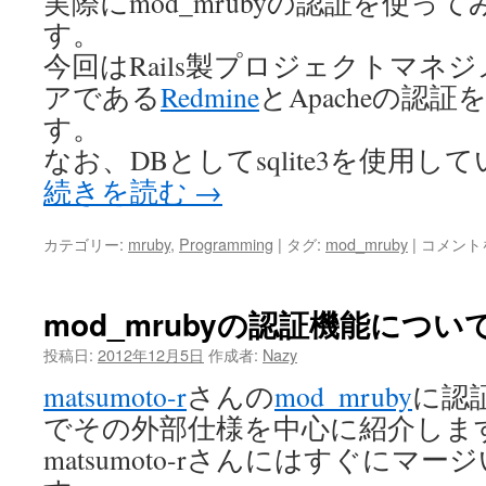
実際にmod_mrubyの認証を使っ
つ
い
す。
て
今回はRails製プロジェクトマネ
(応
用
アである
Redmine
とApacheの認
編
す。
2)
なお、DBとしてsqlite3を使用
は
続きを読む
→
mod_mru
カテゴリー:
mruby
,
Programming
|
タグ:
mod_mruby
|
コメント
の
認
証
mod_mrubyの認証機能について
機
能
投稿日:
2012年12月5日
作成者:
Nazy
に
matsumoto-r
さんの
mod_mruby
に認
つ
い
でその外部仕様を中心に紹介しま
て
matsumoto-rさんにはすぐにマ
(応
用