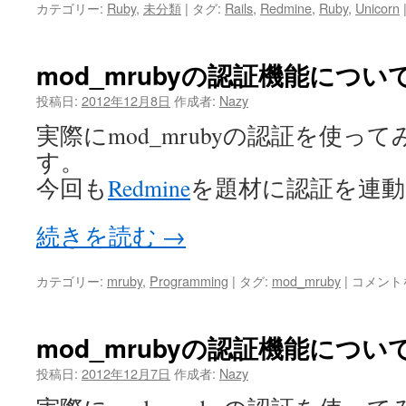
カテゴリー:
Ruby
,
未分類
|
タグ:
Rails
,
Redmine
,
Ruby
,
Unicorn
mod_mrubyの認証機能について
投稿日:
2012年12月8日
作成者:
Nazy
実際にmod_mrubyの認証を使っ
す。
今回も
Redmine
を題材に認証を連
続きを読む
→
mod_mru
カテゴリー:
mruby
,
Programming
|
タグ:
mod_mruby
|
コメント
の
認
証
mod_mrubyの認証機能について
機
能
投稿日:
2012年12月7日
作成者:
Nazy
に