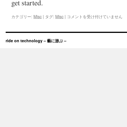
get started.
ー
ド
は
Blog
カテゴリー:
Misc
|
タグ:
Misc
|
コメントを受け付けていません
を
開
設
し
ride on technology – 藝に游ぶ –
ま
し
た。
–
The
blog
is
Opening.
–
は