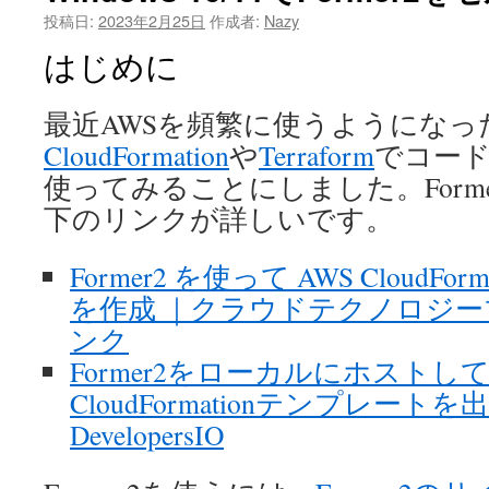
投稿日:
2023年2月25日
作成者:
Nazy
ツ
はじめに
へ
ス
最近AWSを頻繁に使うようにな
CloudFormation
や
Terraform
でコー
キ
使ってみることにしました。Form
ッ
下のリンクが詳しいです。
プ
Former2 を使って AWS CloudFo
を作成 ｜クラウドテクノロジ
ンク
Former2をローカルにホスト
CloudFormationテンプレートを
DevelopersIO